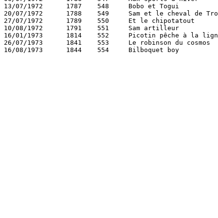
13/07/1972	1787	548	Bobo et Togui 			Rosy 	  		126

20/07/1972	1788	549	Sam et le cheval de Troie 	Lagas 	Deliège 	126

27/07/1972	1789	550	Et le chipotatout 		Noël Bissot 	  	126

10/08/1972	1791	551	Sam artilleur 			Lagas 	Deliège 	126

16/01/1973	1814	552	Picotin pêche à la ligne 	Francis 	  	128

26/07/1973	1841	553	Le robinson du cosmos 		Francis 	  	130
