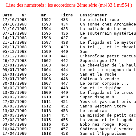
Liste des numérotés ; les accordéons 2éme série (mr433 à mr554 )
17/10/1968	1592	433	Le pistolet rose 		Gélem 	  		111

24/10/1968	1593	434	On sonne chez Archimède 	De Groot 	Turk 	111

31/10/1968	1594	435	La ballade du baron 		Noël Bissot 	  	111

07/11/1968	1595	436	Le souterrain mystérieux 	Gélem 	  		111

14/11/1968	1596	437	Sam 				Lagas 	Deliège 	111

21/11/1968	1597	438	Le flagada et le mystère de l'île 	Degotte 	111

26/11/1968	1598	439	Un tel ,,, et le cheval de deux 	Loro 	  	111

05/12/1968	1599	440	Sam 				Lagas 	Deliège 	111

12/12/1968	1600	441	L'héroïque petit cactus 	Salvé 	Deliège 	111

26/12/1968	1602	442	Superdingue (7) 		Deliège 	  	111

02/01/1969	1603	443	Le chevalier de la haulte-Huppe 	Devos 	  	112

09/01/1969	1604	444	Le petit compagnon du flagada 	Degotte 	  	112

16/01/1969	1605	445	Sam et la ruche 		Deliège 	Lagas 	112

23/01/1969	1606	446	Château à vendre 		Francis 	  	112

30/01/1969	1607	447	Le baron compose ,,, 		Noël Bissot 	  	112

06/02/1969	1608	448	Sam et le diplôme 		Lagas 	  		112

13/02/1969	1609	449	Le flagada et le croco de l'île 	Degotte 	112

20/02/1969	1610	450	Super dingue 8 			Deliège 	  	112

27/02/1969	1611	451	Youk et yak sont pris au piège 	Noël Bissot 	Deliège 112

06/03/1969	1612	452	Sam's Western Story 		Lagas 	  		112

13/03/1969	1613	453	Le zénobiac 			Denis 	  		112

20/03/1969	1614	454	La mission de petit cactus 	Salvérius 	Deliège 112

27/03/1969	1615	455	La vague et le flagada 		Degotte 	  	112

03/04/1969	1616	456	Bobo nez rouge 	Rosy 		Deliège 		113

10/04/1969	1617	457	Château hanté à vendre 		Francis 	  	113

17/04/1969	1618	458	Sam et l'hypnotisme 		Lagas 	  		113
