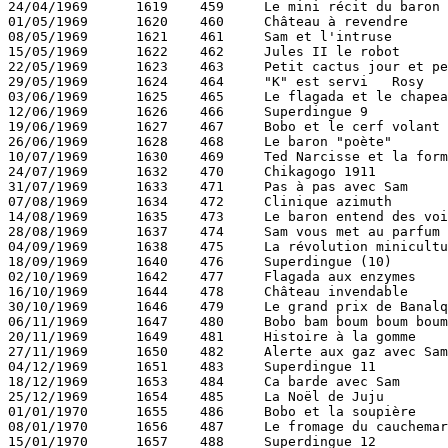
24/04/1969	1619	459	Le mini récit du baron 		Noël Bissot 	  	113

01/05/1969	1620	460	Château à revendre 		Francis 	  	113

08/05/1969	1621	461	Sam et l'intruse 		Lagas 	  		113

15/05/1969	1622	462	Jules II le robot 		Denis 	  		113

22/05/1969	1623	463	Petit cactus jour et perd 	Salvérius 	Deliège 113

29/05/1969	1624	464	"K" est servi 	Rosy 		Deliège 		113

03/06/1969	1625	465	Le flagada et le chapeau-ballon 	Degotte 	113

12/06/1969	1626	466	Superdingue 9 			Deliège 	  	113

19/06/1969	1627	467	Bobo et le cerf volant 		Rosy 	Deliège 	113

26/06/1969	1628	468	Le baron "poète" 		Noël Bissot 	  	113

10/07/1969	1630	469	Ted Narcisse et la formule 	Gélem 	  		114

24/07/1969	1632	470	Chikagogo 1911 			Ryssack 	Cauvin 	114

31/07/1969	1633	471	Pas à pas avec Sam 		Deliège 	  	114

07/08/1969	1634	472	Clinique azimuth 		Vittorio 	Cauvin 	114

14/08/1969	1635	473	Le baron entend des voix 	Noël Bissot 	  	114

28/08/1969	1637	474	Sam vous met au parfum 		Lagas 	Deliège 	114

04/09/1969	1638	475	La révolution miniculturelle 	Noël Bissot 	  	114

18/09/1969	1640	476	Superdingue (10) 		Deliège 	  	114

02/10/1969	1642	477	Flagada aux enzymes 		Degotte 	  	115

16/10/1969	1644	478	Château invendable 		Francis 	  	115

30/10/1969	1646	479	Le grand prix de Banalquivir 	Denis 	  		115

06/11/1969	1647	480	Bobo bam boum boum boum 	Rosy 	Kornblum 	115

20/11/1969	1649	481	Histoire à la gomme 		Noël Bissot 	Deliège 115

27/11/1969	1650	482	Alerte aux gaz avec Sam 	Lagas 	Deliège 	115

04/12/1969	1651	483	Superdingue 11 			Deliège 	  	115

18/12/1969	1653	484	Ca barde avec Sam 		Lagas 	Deliège 	115

25/12/1969	1654	485	La Noël de Juju 		Noël Bissot 	  	115

01/01/1970	1655	486	Bobo et la soupière 		Rosy 	Kornblum 	116

08/01/1970	1656	487	Le fromage du cauchemar ! 	Gélem 	  		116

15/01/1970	1657	488	Superdingue 12 			Deliège 	  	116
