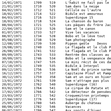
14/01/1971	1709	519	L'habit ne fait pas le gentleman 	Devos 	Devos 	120

21/01/1971	1710	520	Sam dans la neige 		Deliège 	Lagas 	120

04/02/1971	1712	521	Cellule ou l'autre 		Devos 	Devos 		120

18/02/1971	1714	522	Bidule est amoureux 		Gélem 	Gélem 		120

04/03/1971	1716	523	Superdingue 15 			Deliège 	  	120

18/03/1971	1718	524	La chanson du baron 		Noël Bissot 	Bissot 	120

08/04/1971	1721	525	Les pâques du frère Jacques 	Bissot 	Bissot Franquin 121

22/04/1971	1723	526	Sam et le canon 		Deliège 	Lagas 	121

01/07/1971	1733	527	Vive les vacances 		Noël Bissot 	Bissot 	121

08/07/1971	1734	528	Bobo et le lève tout 		Rosy 	  		122

05/08/1971	1738	529	Sam photographe 		Lagas 	Deliège 	122

12/08/1971	1739	530	Pigeon geôle 	Devos 		Devos 			122

19/08/1971	1740	531	Le flagada et le club Pacifique 	Degotte 	Degotte 	122

26/08/1971	1741	532	Le flagada et le club Pacifique (2) 	Degotte 	Degotte 	122

09/09/1971	1743	533	Rentrée des classes au chateau 	  	  		122

30/09/1971	1746	534	Bobo et la vengeance de joe la candeur 	Rosy 	Rosy 	122

07/10/1971	1747	535	Le mini récit de ces dames 	Noël Bissot 	  	123

21/10/1971	1749	535	Bidule à Interpol 		Gélem 	Gélem 		123

09/12/1971	1756	536	La Noêl du prince sarment 	Noël Bissot 	  	123

16/12/1971	1757	537	Capitaine Plouf et Pample le mousse 	Wasterlain 	Devos 	123

30/12/1971	1759	358	Sam et un ours en hiver 	Lagas 	Deliège 	123

13/01/1972	1761	539	Sam n'attrape pas plus d'ours avec du miel ,,, 	Lagas 	Deliège 	124

20/01/1972	1762	540	Superdingue (16) 		Deliège 	  	124

03/02/1972	1764	541	Le cirque de Patate et tatou 	Guy Bollen 	Deliège 124

17/02/1972	1766	542	Le détecteur de pensées 	Noël Bissot 	  	124

23/03/1972	1771	542	Croquemitron printemps 		Noël Bissot 	  	124

27/04/1972	1776	543	Superdingue (17) 		Deliège 	  	125

25/05/1972	1780	545	Auberge du château 		Francis 	  	125

08/06/1972	1782	546	Vacances 			Noël Bissot 	  	125

06/07/1972	1786	547	Aux sports d'hiver 		Benn 	  		126
