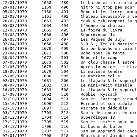
22/01/1970	1658	489	Le baron et la pierre philosophale 	Noël Bissot 	116

29/01/1970	1159	490	Nitro ni trop peu pour Sam 	Lagas 	Deliège 	116

05/02/1970	1160	491	Bobo et les frères mangetout 	Rosy 	Kornblum 	116

12/02/1970	1161	492	Château incassable à vendre 	Francis 	  	116

26/02/1970	1663	493	Youk & Yak rompent la glace 	Noël Bissot 	  	116

05/03/1970	1664	494	L'homme du château 		Francis 	  	116

12/03/1970	1665	495	La foire du livre 		Francis 	  	116

19/03/1970	1666	496	Superdingue 14 			Deliège 	  	116

26/03/1970	1667	497	Les Pâques de Juju 		Noël Bissot 	  	116

02/04/1970	1668	498	S.O.S., Ted et Narcisse 	Gelem 	  		117

16/04/1970	1670	499	Sam en bouche un coin ! 	Lagas 	Deliège 	117

23/04/1970	1671	500	Bobo sous la tente 		Rosy 	Kornblum 	117

30/04/1970	1672	501	Bobo et le camp 		Rosy 	Kornblum 	117

07/05/1970	1673	502	Un clou chasse l'autre 		Devos 	  		117

21/05/1970	1675	503	Après la neige, le blizzard 	Benn 	  		117

18/06/1970	1679	504	La matière tendre 		Noël Bissot 	  	117

25/06/1970	1680	505	La matière folle 		Noël Bissot 	  	117

02/07/1970	1681	506	Le flagada & le supergliss (1) 	Degotte 	  	118

08/07/1970	1682	507	Le mini-récit minable 		Noël Bissot 	  	118

16/07/1970	1683	508	Le flagada & le supergliss (2) 	Degotte 	1687	118

17/09/1970	1692	510	Robbie 	Ryssack 		Jadoul 			118

01/10/1970	1694	511	Sam et l'attrape nigaud 	Lagas 	Deliège 	119

15/10/1970	1696	512	Fernand et son bidule 		Gelem 	  		119

22/10/1970	1697	512	Picrate se dédouble 		Noël Bissot 	  	119

03/12/1970	1703	513	Sam a des ennuis de circulation 	Lagas 	Deliège 119

10/12/1970	1704	514	Superdingue 13 			Deliège 	  	119

17/12/1970	1705	515	Son et lumière pour un château à vendre 	Francis 119

24/12/1970	1706	516	La bûche du baron 		Noël Bissot 	  	119

31/12/1970	1707	517	Sam en apprend des choses 	Lagas 	Deliège 	120

07/01/1971	1708	518	Réglisse et Jujube, gangsters à la gomme 	Mahaux 	Mahaux 	120
